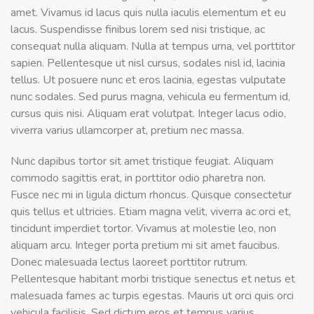
amet. Vivamus id lacus quis nulla iaculis elementum et eu
lacus. Suspendisse finibus lorem sed nisi tristique, ac
consequat nulla aliquam. Nulla at tempus urna, vel porttitor
sapien. Pellentesque ut nisl cursus, sodales nisl id, lacinia
tellus. Ut posuere nunc et eros lacinia, egestas vulputate
nunc sodales. Sed purus magna, vehicula eu fermentum id,
cursus quis nisi. Aliquam erat volutpat. Integer lacus odio,
viverra varius ullamcorper at, pretium nec massa.
Nunc dapibus tortor sit amet tristique feugiat. Aliquam
commodo sagittis erat, in porttitor odio pharetra non.
Fusce nec mi in ligula dictum rhoncus. Quisque consectetur
quis tellus et ultricies. Etiam magna velit, viverra ac orci et,
tincidunt imperdiet tortor. Vivamus at molestie leo, non
aliquam arcu. Integer porta pretium mi sit amet faucibus.
Donec malesuada lectus laoreet porttitor rutrum.
Pellentesque habitant morbi tristique senectus et netus et
malesuada fames ac turpis egestas. Mauris ut orci quis orci
vehicula facilisis. Sed dictum eros et tempus varius.